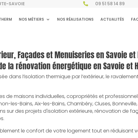
AUTE-SAVOIE
09 51 58 14 89

THERM
NOS MÉTIERS
NOS RÉALISATIONS
ACTUALITÉS
FA
érieur, Façades et Menuiseries en Savoie et
 de la rénovation énergétique en Savoie et 
ée dans l’isolation thermique par l’extérieur, le ravalem
 de maisons individuelles, copropriétés et professionnel
les-Bains, Aix-les-Bains, Chambéry, Cluses, Bonneville, R
 ans sur des projets d'isolation extérieure, rénovation de f
s.
urablement le confort de votre logement tout en réduisan