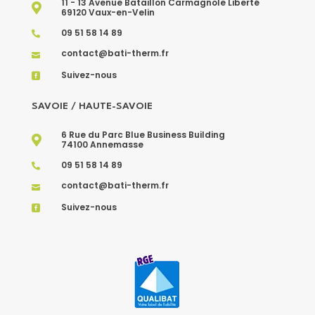
11 - 13 Avenue Bataillon Carmagnole Liberté

69120 Vaux-en-Velin
09 51 58 14 89

contact@bati-therm.fr

Suivez-nous

SAVOIE / HAUTE-SAVOIE
6 Rue du Parc Blue Business Building

74100 Annemasse
09 51 58 14 89

contact@bati-therm.fr

Suivez-nous
