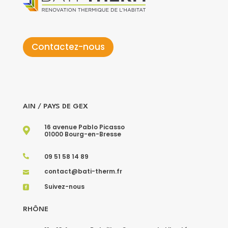
Contactez-nous
AIN / PAYS DE GEX
16 avenue Pablo Picasso

01000 Bourg-en-Bresse
09 51 58 14 89

contact@bati-therm.fr

Suivez-nous

RHÔNE