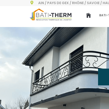
AIN / PAYS DE GEX / RHÔNE / SAVOIE / H

BATI-