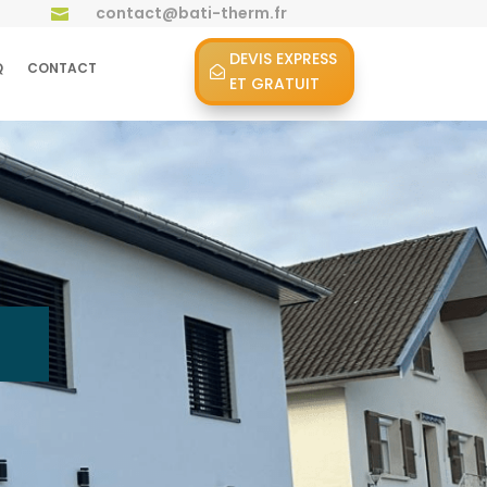
contact@bati-therm.fr

DEVIS EXPRESS
Q
CONTACT
ET GRATUIT