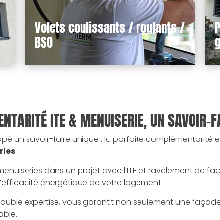
Volets coulissants / roulants /
P
BSO
TARITÉ ITE & MENUISERIE, UN SAVOIR-F
pé un savoir-faire unique : la parfaite complémentarité 
ries
.
menuiseries dans un projet avec l’ITE et ravalement de fa
 l’efficacité énergétique de votre logement.
e double expertise, vous garantit non seulement une faça
able.