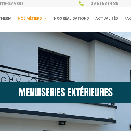
AUTE-SAVOIE
09 51 58 14 89

THERM
NOS MÉTIERS
NOS RÉALISATIONS
ACTUALITÉS
FA
MENUISERIES EXTÉRIEURES