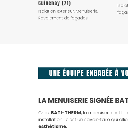
Guinchay (71)
Isola
Isolation extérieur
,
Menuiserie
,
faça
Ravalement de façades
UNE ÉQUIPE ENGAGÉE À V
LA MENUISERIE SIGNÉE BA
Chez
BATI-THERM
, la menuiserie est b
installation : c’est un savoir-faire qui alli
esthétisme.