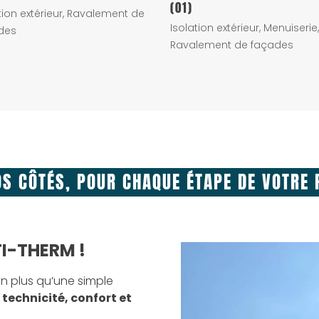
(01)
tion extérieur
,
Ravalement de
Isolation extérieur
,
Menuiserie
,
des
Ravalement de façades
OS CÔTÉS, POUR CHAQUE ÉTAPE DE VOTRE 
TI-THERM !
ien plus qu’une simple
e
technicité, confort et