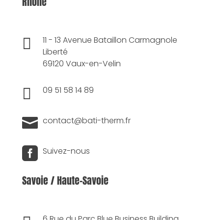
Rhône

11 - 13 Avenue Bataillon Carmagnole
Liberté
69120 Vaux-en-Velin

09 51 58 14 89

contact@bati-therm.fr

Suivez-nous
Savoie / Haute-Savoie
6 Rue du Parc Blue Business Building