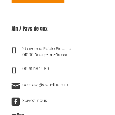
Ain / Pays de gex

16 avenue Pablo Picasso
01000 Bourg-en-Bresse

09 51 58 14 89

contact@bati-therm.fr

Suivez-nous