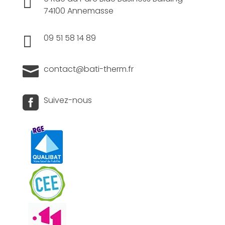

74100 Annemasse

09 51 58 14 89

contact@bati-therm.fr

Suivez-nous