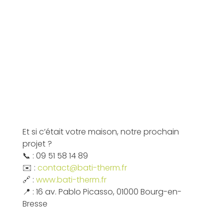
Et si c’était votre maison, notre prochain
projet ?
📞 : 09 51 58 14 89
✉️ :
contact@bati-therm.fr
🔗 :
www.bati-therm.fr
📍 : 16 av. Pablo Picasso, 01000 Bourg-en-
Bresse