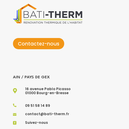
Contactez-nous
AIN / PAYS DE GEX
16 avenue Pablo Picasso

01000 Bourg-en-Bresse
09 51 58 14 89

contact@bati-therm.fr

Suivez-nous
