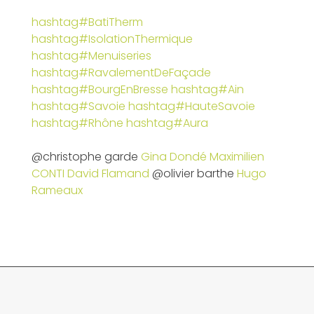
hashtag#BatiTherm
hashtag#IsolationThermique
hashtag#Menuiseries
hashtag#RavalementDeFaçade
hashtag#BourgEnBresse
hashtag#Ain
hashtag#Savoie
hashtag#HauteSavoie
hashtag#Rhône
hashtag#Aura
@christophe garde
Gina Dondé
Maximilien
CONTI
David Flamand
@olivier barthe
Hugo
Rameaux