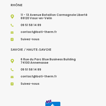
RHÔNE
11 - 13 Avenue Bataillon Carmagnole Liberté

69120 Vaux-en-Velin
09 51 58 14 89

contact@bati-therm.fr

Suivez-nous

SAVOIE / HAUTE-SAVOIE
6 Rue du Parc Blue Business Building

74100 Annemasse
09 51 58 14 89

contact@bati-therm.fr

Suivez-nous
