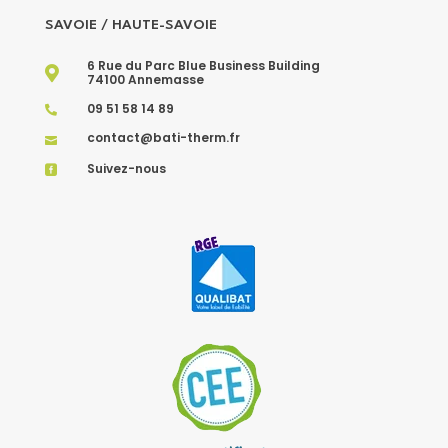
SAVOIE / HAUTE-SAVOIE
6 Rue du Parc Blue Business Building

74100 Annemasse
09 51 58 14 89

contact@bati-therm.fr

Suivez-nous
