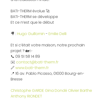
BATI-THERM évolue 🚀
BATI-THERM se développe
Et ce n’est que le début
🎥 :
Hugo Guillomin
-
Emilie Delli
Et si c’était votre maison, notre prochain
projet ? 🏡✨
📞 09 51 58 14 89
✉️
contact@bati-therm.fr
🔗
www.bati-therm.fr
📍 16 av. Pablo Picasso, 01000 Bourg-en-
Bresse
Christophe GARDE
Gina Dondé
Olivier Barthe
Anthony RIONDET