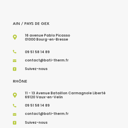
AIN / PAYS DE GEX
16 avenue Pablo Picasso

01000 Bourg-en-Bresse
09 51 58 14 89

contact@bati-therm.fr

Suivez-nous

RHÔNE
11 - 13 Avenue Bataillon Carmagnole Liberté

69120 Vaux-en-Velin
09 51 58 14 89

contact@bati-therm.fr

Suivez-nous
