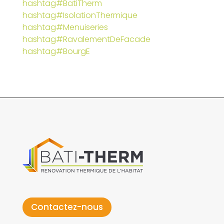
hashtag#BatiTherm
hashtag#IsolationThermique
hashtag#Menuiseries
hashtag#RavalementDeFacade
hashtag#BourgE
Contactez-nous