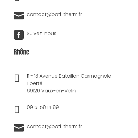

contact@bati-therm.fr

Suivez-nous
Rhône

11 - 13 Avenue Bataillon Carmagnole
Liberté
69120 Vaux-en-Velin

09 51 58 14 89

contact@bati-therm.fr