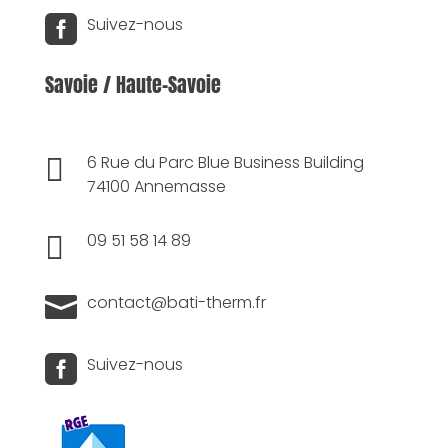

Suivez-nous
Savoie / Haute-Savoie

6 Rue du Parc Blue Business Building
74100 Annemasse

09 51 58 14 89

contact@bati-therm.fr

Suivez-nous