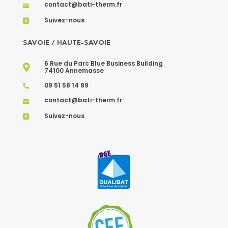
contact@bati-therm.fr

Suivez-nous

SAVOIE / HAUTE-SAVOIE
6 Rue du Parc Blue Business Building

74100 Annemasse
09 51 58 14 89

contact@bati-therm.fr

Suivez-nous
