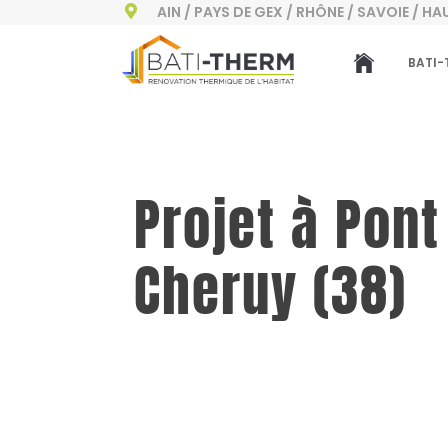
AIN / PAYS DE GEX / RHÔNE / SAVOIE / H

BATI-
Projet à Pont
Cheruy (38)
Demande de devis