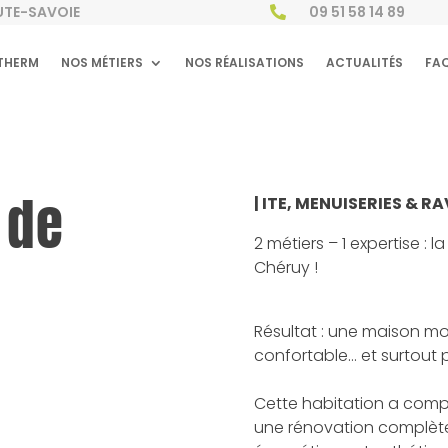
AUTE-SAVOIE
09 51 58 14 89

THERM
NOS MÉTIERS
NOS RÉALISATIONS
ACTUALITÉS
FA
 de
| ITE, MENUISERIES & R
2 métiers – 1 expertise : 
Chéruy !
Résultat : une maison mod
confortable… et surtout 
Cette habitation a com
une rénovation complète